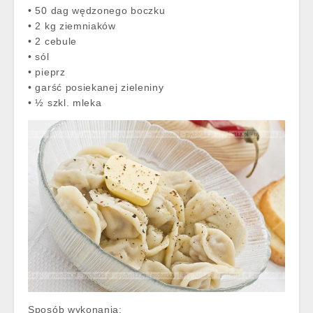
• 50 dag wędzonego boczku
• 2 kg ziemniaków
• 2 cebule
• sól
• pieprz
• garść posiekanej zieleniny
• ½ szkl. mleka
Sposób wykonania: