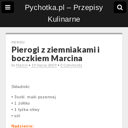
Pychotka.pl – Przepisy
Kulinarne
PIEROGI
Pierogi z ziemniakami i
boczkiem Marcina
by
Marcin
•
19 marca 2009
•
0 Comments
Składniki:
• 3szkl. maki pszennej
• 1 żółtko
• 1 łyżka oliwy
• sól
Nadzienie: