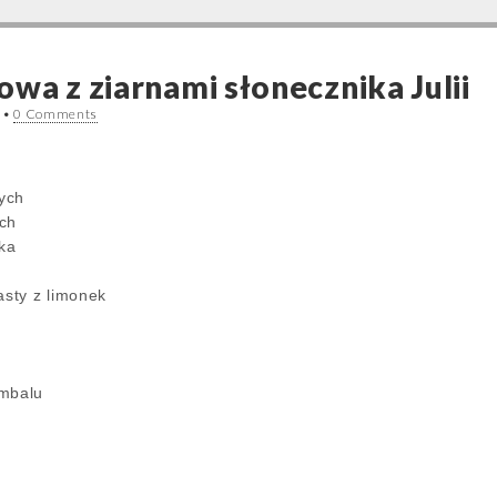
wa z ziarnami słonecznika Julii
•
0 Comments
ych
ich
ika
asty z limonek
ambalu