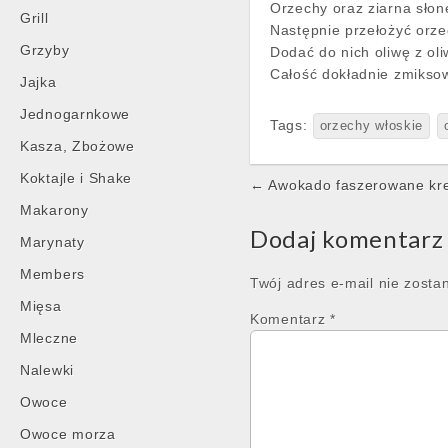
Orzechy oraz ziarna słone
Grill
Następnie przełożyć orzec
Grzyby
Dodać do nich oliwę z oli
Całość dokładnie zmiksowa
Jajka
Jednogarnkowe
Tags:
orzechy włoskie
Kasza, Zbożowe
Koktajle i Shake
Post
← Awokado faszerowane kr
navigation
Makarony
Dodaj komentarz
Marynaty
Members
Twój adres e-mail nie zosta
Mięsa
Komentarz
*
Mleczne
Nalewki
Owoce
Owoce morza