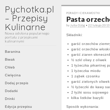
Pychotka.pl
PORADY I CIEKAWOSTKI
– Przepisy
Pasta orzecho
Kulinarne
by
Julia Ożóg
•
22 lutego 2013
Nowa odsłona popularnego
Składniki:
portalu z przepisami
kulinarnymi
garść orzechów ziemn
garść orzechów włosk
Main
Skip
Baranina
garść ziaren słoneczn
menu
to
Biwak
½ szkl oliwy z oliwek
content
1 łyżeczka pikantnej p
Chleb
1 łyżeczka miodu
Cielęcina
1 ząbek czosnku
garść zielonych oliwek
Dodaj przepis
½ łyżeczki do kawy s
Dodatki
2 łyżki sosu sojowego
kilka listków bazylii
Drinki
Edycja przepisu
Sposób wykonania: