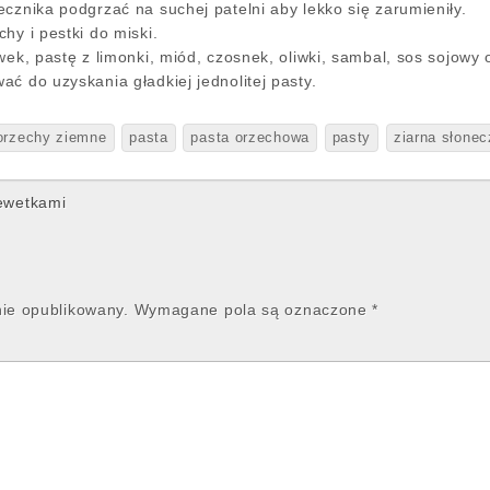
cznika podgrzać na suchej patelni aby lekko się zarumieniły.
hy i pestki do miski.
wek, pastę z limonki, miód, czosnek, oliwki, sambal, sos sojowy 
ć do uzyskania gładkiej jednolitej pasty.
orzechy ziemne
pasta
pasta orzechowa
pasty
ziarna słonec
ewetkami
nie opublikowany.
Wymagane pola są oznaczone
*