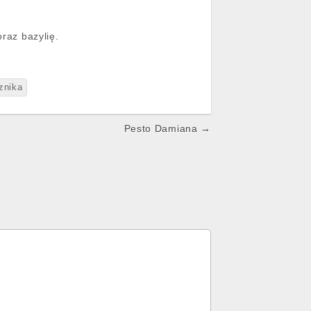
oraz bazylię.
znika
Pesto Damiana →