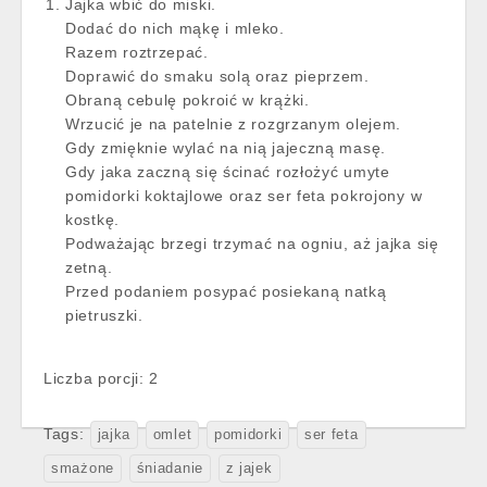
Jajka wbić do miski.
Dodać do nich mąkę i mleko.
Razem roztrzepać.
Doprawić do smaku solą oraz pieprzem.
Obraną cebulę pokroić w krążki.
Wrzucić je na patelnie z rozgrzanym olejem.
Gdy zmięknie wylać na nią jajeczną masę.
Gdy jaka zaczną się ścinać rozłożyć umyte
pomidorki koktajlowe oraz ser feta pokrojony w
kostkę.
Podważając brzegi trzymać na ogniu, aż jajka się
zetną.
Przed podaniem posypać posiekaną natką
pietruszki.
Liczba porcji: 2
Tags:
jajka
omlet
pomidorki
ser feta
smażone
śniadanie
z jajek