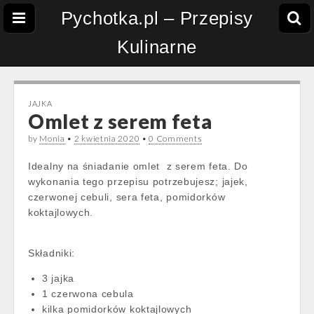
Pychotka.pl – Przepisy
Kulinarne
JAJKA
Omlet z serem feta
by
Monia
•
2 kwietnia 2020
•
0 Comments
Idealny na śniadanie omlet z serem feta. Do
wykonania tego przepisu potrzebujesz; jajek,
czerwonej cebuli, sera feta, pomidorków
koktajlowych.
Składniki:
3 jajka
1 czerwona cebula
kilka pomidorków koktajlowych