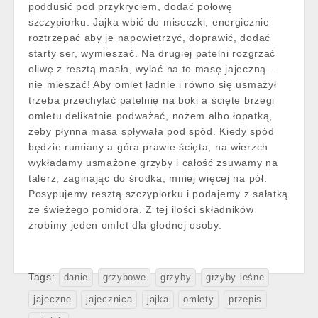
poddusić pod przykryciem, dodać połowę
szczypiorku. Jajka wbić do miseczki, energicznie
roztrzepać aby je napowietrzyć, doprawić, dodać
starty ser, wymieszać. Na drugiej patelni rozgrzać
oliwę z resztą masła, wylać na to masę jajeczną –
nie mieszać! Aby omlet ładnie i równo się usmażył
trzeba przechylać patelnię na boki a ścięte brzegi
omletu delikatnie podważać, nożem albo łopatką,
żeby płynna masa spływała pod spód. Kiedy spód
będzie rumiany a góra prawie ścięta, na wierzch
wykładamy usmażone grzyby i całość zsuwamy na
talerz, zaginając do środka, mniej więcej na pół.
Posypujemy resztą szczypiorku i podajemy z sałatką
ze świeżego pomidora. Z tej ilości składników
zrobimy jeden omlet dla głodnej osoby.
Tags:
danie
grzybowe
grzyby
grzyby leśne
jajeczne
jajecznica
jajka
omlety
przepis