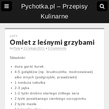
Pychotka.pl – Przepisy
Kulinarne
LISTY
Omlet z leśnymi grzybami
by
Pyza
•
11 lutego 2011
•
0 Comments
Składniki:
duża garść kurek
4-5 gołąbków (np. brudnożółte, modrzewiowe)
albo innych (podgrzybki, prawdziwki)
1 nieduża cebulka
2-3 jajka
1-2 łyżki drobno startego żółtego sera
2 łyżki posiekanego cienkiego szczypiorku
2 łyżki masła