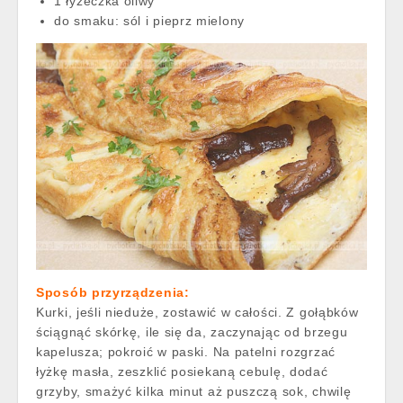
1 łyżeczka oliwy
do smaku: sól i pieprz mielony
Sposób przyrządzenia:
Kurki, jeśli nieduże, zostawić w całości. Z gołąbków
ściągnąć skórkę, ile się da, zaczynając od brzegu
kapelusza; pokroić w paski. Na patelni rozgrzać
łyżkę masła, zeszklić posiekaną cebulę, dodać
grzyby, smażyć kilka minut aż puszczą sok, chwilę