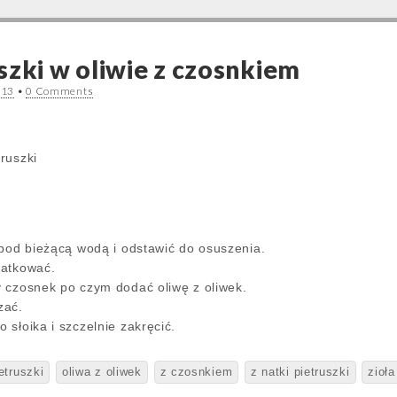
szki w oliwie z czosnkiem
013
•
0 Comments
truszki
 pod bieżącą wodą i odstawić do osuszenia.
zatkować.
 czosnek po czym dodać oliwę z oliwek.
zać.
słoika i szczelnie zakręcić.
etruszki
oliwa z oliwek
z czosnkiem
z natki pietruszki
zioła