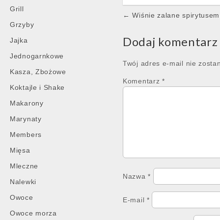
Grill
Post
← Wiśnie zalane spirytusem
Grzyby
navigation
Dodaj komentarz
Jajka
Jednogarnkowe
Twój adres e-mail nie zosta
Kasza, Zbożowe
Komentarz
*
Koktajle i Shake
Makarony
Marynaty
Members
Mięsa
Mleczne
Nazwa
*
Nalewki
Owoce
E-mail
*
Owoce morza