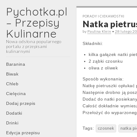
Pychotka.pl
PORADY I CIEKAWOSTKI
– Przepisy
Natka pietru
Kulinarne
by
Paulina Klein
•
28 lutego 2
Nowa odsłona popularnego
Składniki:
portalu z przepisami
kulinarnymi
kilka gałązek natki pie
2 ząbki czosnku
Main
Skip
Baranina
oliwa z oliwek
menu
to
Biwak
content
Sposób wykonania:
Chleb
Natkę pietruszki opłukać
Następnie drobno ją pos
Cielęcina
Dodać do natki posiekany
Dodaj przepis
Całość dokładnie wymies
Przełożyć do wyparzonego 
Dodatki
Drinki
Tags:
czosnek
natka pi
Edycja przepisu