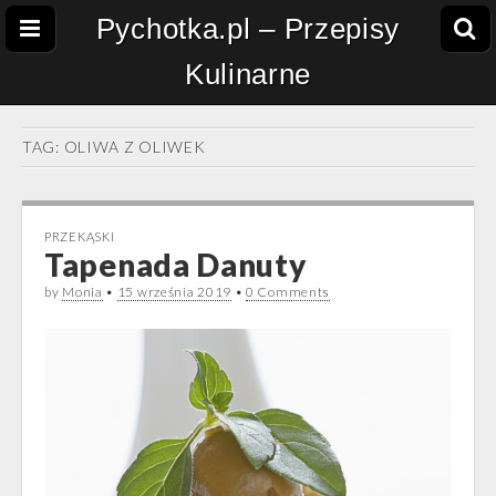
Pychotka.pl – Przepisy
Kulinarne
TAG:
OLIWA Z OLIWEK
PRZEKĄSKI
Tapenada Danuty
by
Monia
•
15 września 2019
•
0 Comments