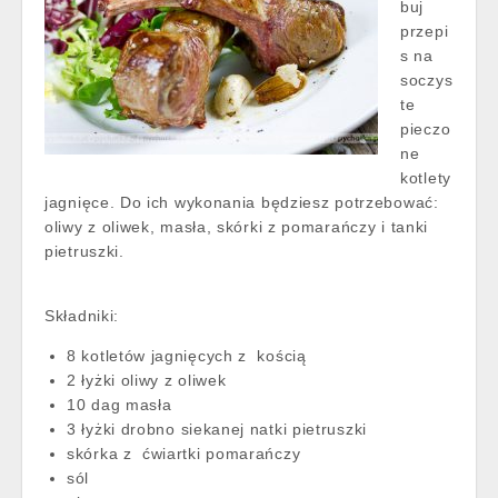
buj
przepi
s na
soczys
te
pieczo
ne
kotlety
jagnięce. Do ich wykonania będziesz potrzebować:
oliwy z oliwek, masła, skórki z pomarańczy i tanki
pietruszki.
Składniki:
8 kotletów jagnięcych z kością
2 łyżki oliwy z oliwek
10 dag masła
3 łyżki drobno siekanej natki pietruszki
skórka z ćwiartki pomarańczy
sól