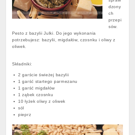
dzony
ch
przepi
sów.
Pesto z bazylii Julki. Do jego wykonania
potrzebujesz: bazylii, migdałów, czosnku i oliwy z
oliwek.
Składniki:
2 garście świeżej bazylii
1 garść startego parmezanu
1 garść migdałów
1 ząbek czosnku
10 łyżek oliwy z oliwek
sól
pieprz