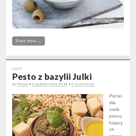
Read more →
LISTY
Pesto z bazylii Julki
by
Monia
•
4 października 2018
•
0 Comments
Portal
dla
osób
poszu
kujący
ch
spraw