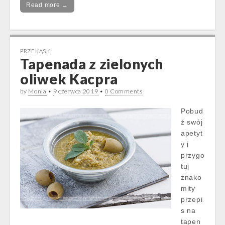
Read more →
PRZEKĄSKI
Tapenada z zielonych
oliwek Kacpra
by
Monia
•
9 czerwca 2019
•
0 Comments
Pobud
ź swój
apetyt
y i
przygo
tuj
znako
mity
przepi
s na
tapen