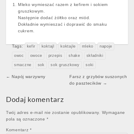
Mleko wymieszać razem z kefirem i sokiem
gruszkowym.
Następnie dodać żółtko oraz miód.
Dokładnie wymieszać i doprawić do smaku
cukrem.
Tags:
kefir
koktajl
koktajle
mleko
napoje
owoc
owoce
przepis
shake
składniki
smaczne
sok
sok gruszkowy
soki
Post
← Napój warzywny
Farsz z grzybów suszonych
navigation
do pasztecików →
Dodaj komentarz
Twój adres e-mail nie zostanie opublikowany.
Wymagane
pola są oznaczone
*
Komentarz
*