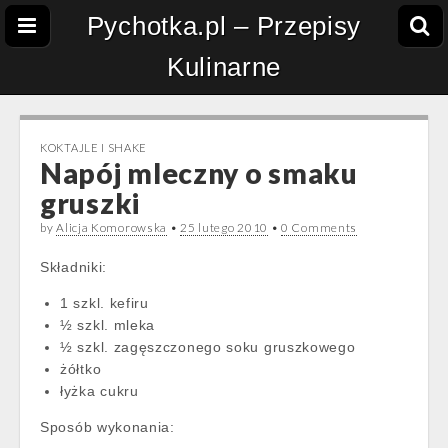
Pychotka.pl – Przepisy
Kulinarne
KOKTAJLE I SHAKE
Napój mleczny o smaku
gruszki
by
Alicja Komorowska
•
25 lutego 2010
•
0 Comments
Składniki:
1 szkl. kefiru
½ szkl. mleka
½ szkl. zagęszczonego soku gruszkowego
żółtko
łyżka cukru
Sposób wykonania: