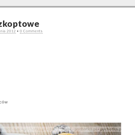
szkoptowe
dnia 2012
•
0 Comments
oców