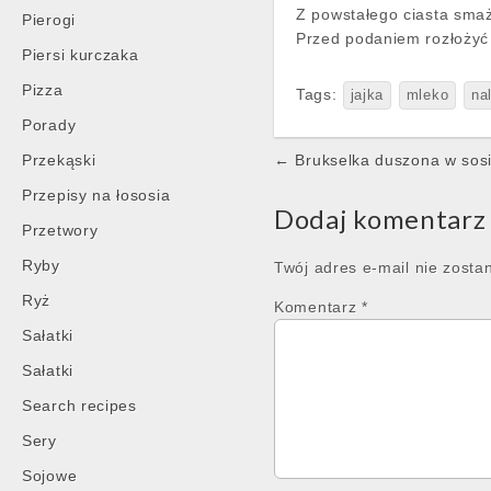
Z powstałego ciasta smaż
Pierogi
Przed podaniem rozłożyć 
Piersi kurczaka
Pizza
Tags:
jajka
mleko
na
Porady
Post
Przekąski
← Brukselka duszona w so
navigation
Przepisy na łososia
Dodaj komentarz
Przetwory
Ryby
Twój adres e-mail nie zosta
Ryż
Komentarz
*
Sałatki
Sałatki
Search recipes
Sery
Sojowe