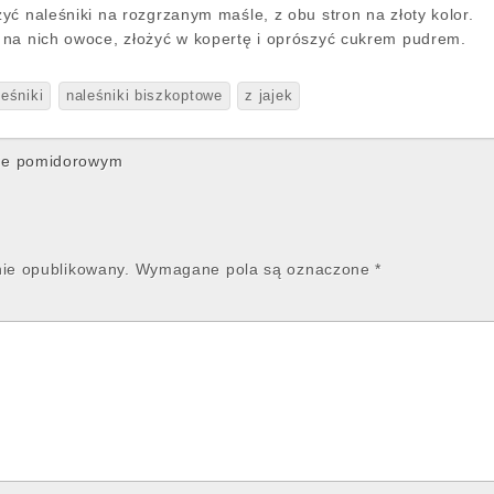
yć naleśniki na rozgrzanym maśle, z obu stron na złoty kolor.
na nich owoce, złożyć w kopertę i oprószyć cukrem pudrem.
leśniki
naleśniki biszkoptowe
z jajek
sie pomidorowym
nie opublikowany.
Wymagane pola są oznaczone
*