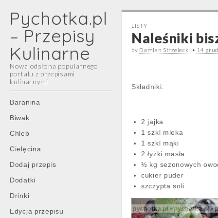
Pychotka.pl
LISTY
– Przepisy
Naleśniki bi
Kulinarne
by
Damian Strzelecki
•
14 gru
Nowa odsłona popularnego
portalu z przepisami
kulinarnymi
Składniki:
Main
Skip
Baranina
menu
to
Biwak
2 jajka
content
1 szkl mleka
Chleb
1 szkl mąki
Cielęcina
2 łyżki masła
Dodaj przepis
½ kg sezonowych ow
cukier puder
Dodatki
szczypta soli
Drinki
Edycja przepisu