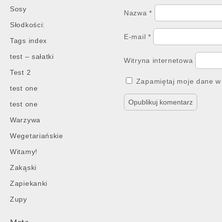
Sosy
Nazwa
*
Słodkości:
E-mail
*
Tags index
test – sałatki
Witryna internetowa
Test 2
Zapamiętaj moje dane w 
test one
test one
Warzywa
Wegetariańskie
Witamy!
Zakąski
Zapiekanki
Zupy