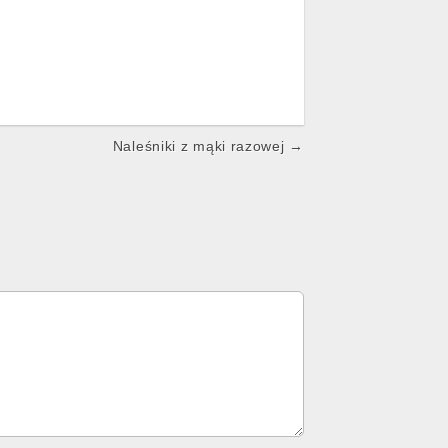
Naleśniki z mąki razowej →