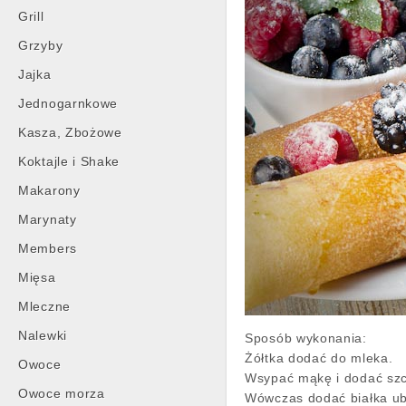
Grill
Grzyby
Jajka
Jednogarnkowe
Kasza, Zbożowe
Koktajle i Shake
Makarony
Marynaty
Members
Mięsa
Mleczne
Nalewki
Sposób wykonania:
Żółtka dodać do mleka.
Owoce
Wsypać mąkę i dodać szc
Owoce morza
Wówczas dodać białka ubi