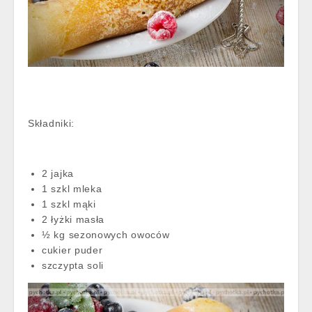
Składniki:
2 jajka
1 szkl mleka
1 szkl mąki
2 łyżki masła
½ kg sezonowych owoców
cukier puder
szczypta soli