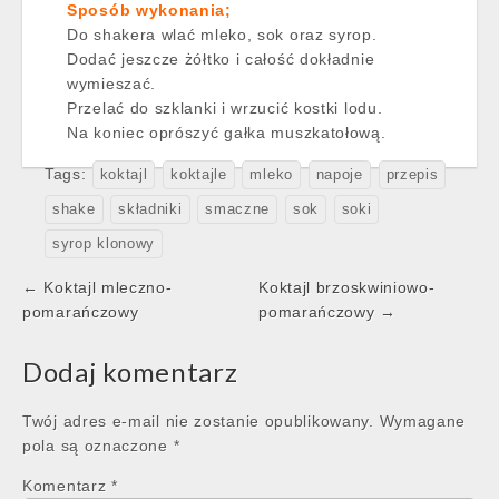
Sposób wykonania;
Do shakera wlać mleko, sok oraz syrop.
Dodać jeszcze żółtko i całość dokładnie
wymieszać.
Przelać do szklanki i wrzucić kostki lodu.
Na koniec oprószyć gałka muszkatołową.
Tags:
koktajl
koktajle
mleko
napoje
przepis
shake
składniki
smaczne
sok
soki
syrop klonowy
Post
← Koktajl mleczno-
Koktajl brzoskwiniowo-
navigation
pomarańczowy
pomarańczowy →
Dodaj komentarz
Twój adres e-mail nie zostanie opublikowany.
Wymagane
pola są oznaczone
*
Komentarz
*