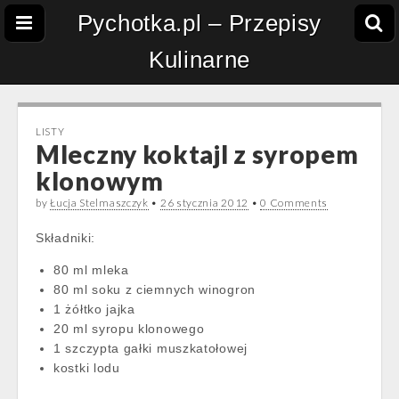
Pychotka.pl – Przepisy
Kulinarne
LISTY
Mleczny koktajl z syropem
klonowym
by
Łucja Stelmaszczyk
•
26 stycznia 2012
•
0 Comments
Składniki:
80 ml mleka
80 ml soku z ciemnych winogron
1 żółtko jajka
20 ml syropu klonowego
1 szczypta gałki muszkatołowej
kostki lodu