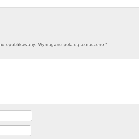
nie opublikowany.
Wymagane pola są oznaczone
*