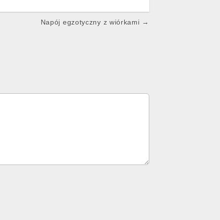
Napój egzotyczny z wiórkami →