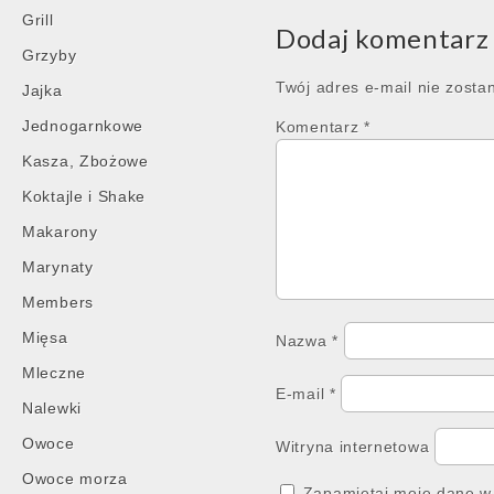
navigation
Grill
Dodaj komentarz
Grzyby
Twój adres e-mail nie zosta
Jajka
Jednogarnkowe
Komentarz
*
Kasza, Zbożowe
Koktajle i Shake
Makarony
Marynaty
Members
Mięsa
Nazwa
*
Mleczne
E-mail
*
Nalewki
Owoce
Witryna internetowa
Owoce morza
Zapamiętaj moje dane w 