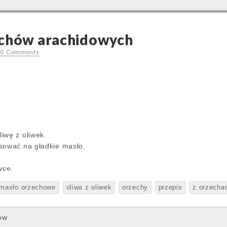
echów arachidowych
•
0 Comments
iwę z oliwek.
sować na gładkie masło.
wce.
masło orzechowe
oliwa z oliwek
orzechy
przepis
z orzecha
ów