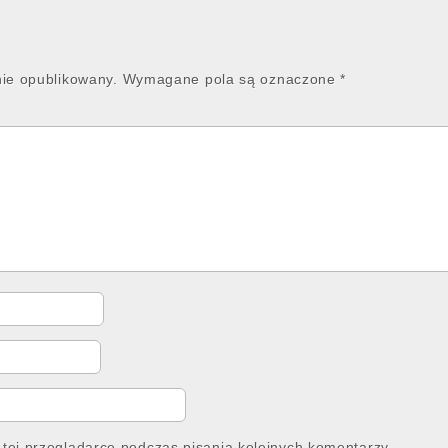
nie opublikowany.
Wymagane pola są oznaczone
*
tej przeglądarce podczas pisania kolejnych komentarzy.