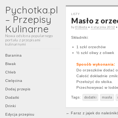
Pychotka.pl
LISTY
– Przepisy
Masło z orz
Kulinarne
by
Elżbieta
•
4 stycznia 2012
Nowa odsłona popularnego
Składniki:
portalu z przepisami
kulinarnymi
1 szkl orzechów
½ szkl oliwy z oliwek
Main
Skip
Baranina
menu
to
Biwak
Sposób wykonania:
content
Do orzeszków dodać ol
Chleb
Całość dokładnie zmik
Cielęcina
Przełożyć do słoika.
Przechowywać w lodó
Dodaj przepis
Tags:
Dodatki
dodatki
masła
Drinki
Post
← Farsz z jajek do naleśnik
Edycja przepisu