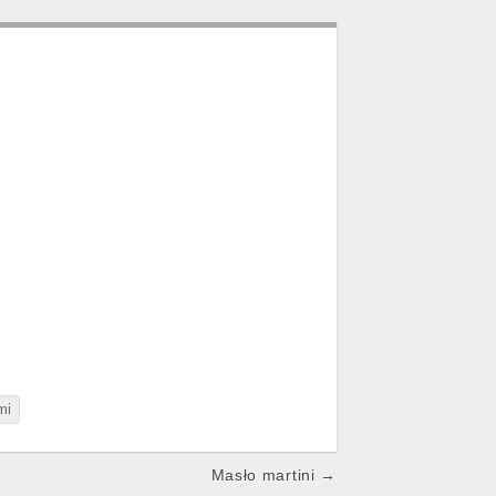
mi
Masło martini →