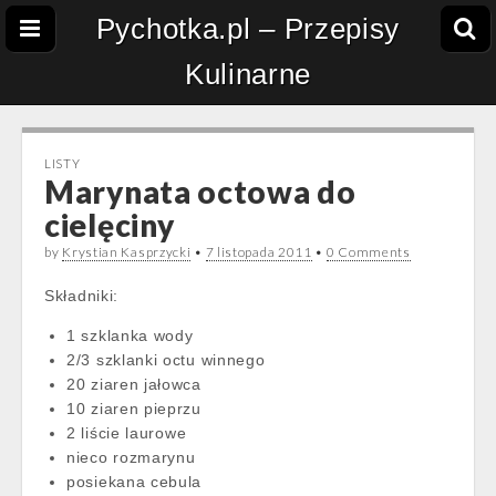
Pychotka.pl – Przepisy
Kulinarne
LISTY
Marynata octowa do
cielęciny
by
Krystian Kasprzycki
•
7 listopada 2011
•
0 Comments
Składniki:
1 szklanka wody
2/3 szklanki octu winnego
20 ziaren jałowca
10 ziaren pieprzu
2 liście laurowe
nieco rozmarynu
posiekana cebula