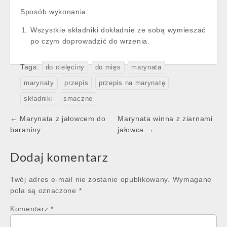
Sposób wykonania:
Wszystkie składniki dokładnie ze sobą wymieszać
po czym doprowadzić do wrzenia.
Tags:
do cielęciny
do mięs
marynata
marynaty
przepis
przepis na marynatę
składniki
smaczne
Post
← Marynata z jałowcem do
Marynata winna z ziarnami
navigation
baraniny
jałowca →
Dodaj komentarz
Twój adres e-mail nie zostanie opublikowany.
Wymagane
pola są oznaczone
*
Komentarz
*