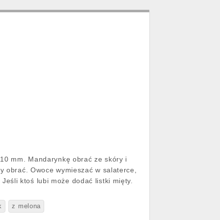
ci 10 mm. Mandarynkę obrać ze skóry i
aty obrać. Owoce wymieszać w salaterce,
śli ktoś lubi może dodać listki mięty.
k
z melona