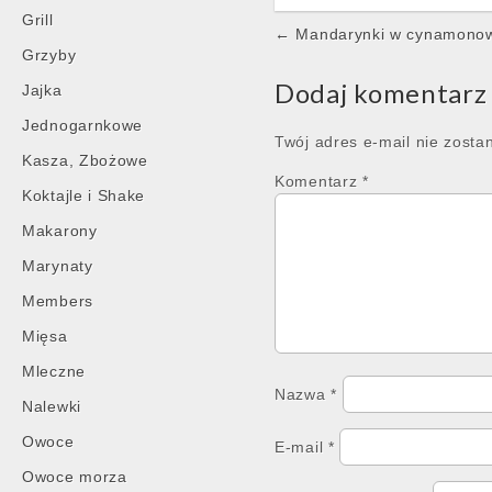
Grill
Post
← Mandarynki w cynamonow
Grzyby
navigation
Dodaj komentarz
Jajka
Jednogarnkowe
Twój adres e-mail nie zosta
Kasza, Zbożowe
Komentarz
*
Koktajle i Shake
Makarony
Marynaty
Members
Mięsa
Mleczne
Nazwa
*
Nalewki
Owoce
E-mail
*
Owoce morza