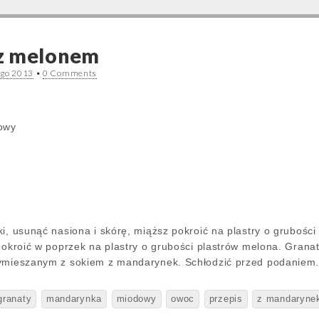
z melonem
ego 2013
•
0 Comments
dowy
ki, usunąć nasiona i skórę, miąższ pokroić na plastry o gruboś
 pokroić w poprzek na plastry o grubości plastrów melona. Gran
ymieszanym z sokiem z mandarynek. Schłodzić przed podaniem. Je
granaty
mandarynka
miodowy
owoc
przepis
z mandaryne