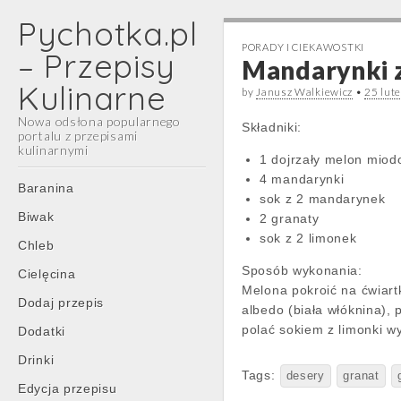
Pychotka.pl
PORADY I CIEKAWOSTKI
– Przepisy
Mandarynki 
Kulinarne
by
Janusz Walkiewicz
•
25 lut
Nowa odsłona popularnego
Składniki:
portalu z przepisami
kulinarnymi
1 dojrzały melon mio
4 mandarynki
Main
Skip
Baranina
sok z 2 mandarynek
menu
to
Biwak
2 granaty
content
sok z 2 limonek
Chleb
Sposób wykonania:
Cielęcina
Melona pokroić na ćwiart
Dodaj przepis
albedo (biała włóknina),
polać sokiem z limonki w
Dodatki
Drinki
Tags:
desery
granat
Edycja przepisu