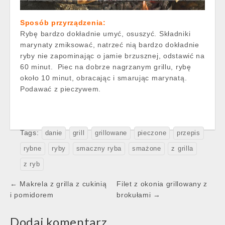
Sposób przyrządzenia:
Rybę bardzo dokładnie umyć, osuszyć. Składniki
marynaty zmiksować, natrzeć nią bardzo dokładnie
ryby nie zapominając o jamie brzusznej, odstawić na
60 minut. Piec na dobrze nagrzanym grillu, rybę
około 10 minut, obracając i smarując marynatą.
Podawać z pieczywem.
Tags:
danie
grill
grillowane
pieczone
przepis
rybne
ryby
smaczny ryba
smażone
z grilla
z ryb
Post
← Makrela z grilla z cukinią
Filet z okonia grillowany z
navigation
i pomidorem
brokułami →
Dodaj komentarz