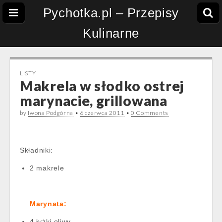
Pychotka.pl – Przepisy
Kulinarne
LISTY
Makrela w słodko ostrej
marynacie, grillowana
by
Iwona Podgórna
•
6 czerwca 2011
•
0 Comments
Składniki:
2 makrele
Marynata:
4 łyżki oliwy