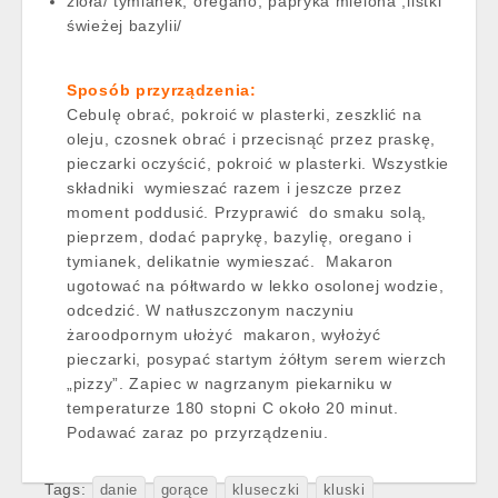
zioła/ tymianek, oregano, papryka mielona ,listki
świeżej bazylii/
Sposób przyrządzenia:
Cebulę obrać, pokroić w plasterki, zeszklić na
oleju, czosnek obrać i przecisnąć przez praskę,
pieczarki oczyścić, pokroić w plasterki. Wszystkie
składniki wymieszać razem i jeszcze przez
moment poddusić. Przyprawić do smaku solą,
pieprzem, dodać paprykę, bazylię, oregano i
tymianek, delikatnie wymieszać. Makaron
ugotować na półtwardo w lekko osolonej wodzie,
odcedzić. W natłuszczonym naczyniu
żaroodpornym ułożyć makaron, wyłożyć
pieczarki, posypać startym żółtym serem wierzch
„pizzy”. Zapiec w nagrzanym piekarniku w
temperaturze 180 stopni C około 20 minut.
Podawać zaraz po przyrządzeniu.
Tags:
danie
gorące
kluseczki
kluski