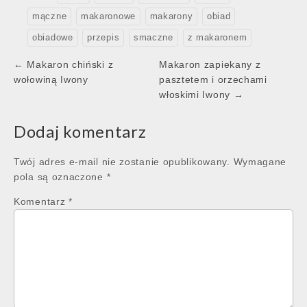
mączne
makaronowe
makarony
obiad
obiadowe
przepis
smaczne
z makaronem
Post
← Makaron chiński z
Makaron zapiekany z
navigation
wołowiną Iwony
pasztetem i orzechami
włoskimi Iwony →
Dodaj komentarz
Twój adres e-mail nie zostanie opublikowany.
Wymagane
pola są oznaczone
*
Komentarz
*