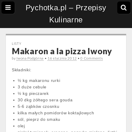
Pychotka.pl – Przepisy
Kulinarne
LISTY
Makaron a la pizza Iwony
by
Iwona Podgórna
•
16 stycznia 2012
•
0 Comments
Składniki:
½ kg makaronu rurki
3 duże cebule
½ kg pieczarek
30 dkg żółtego sera gouda
5-6 ząbków czosnku
kilka małych pomidorów koktajlowych
sól, pieprz do smaku
olej