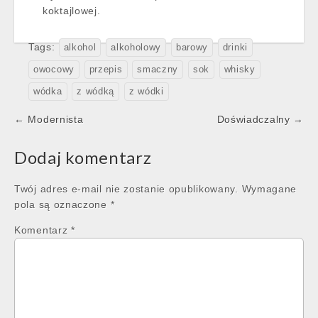
koktajlowej.
Tags:
alkohol
alkoholowy
barowy
drinki
owocowy
przepis
smaczny
sok
whisky
wódka
z wódką
z wódki
Post
← Modernista
Doświadczalny →
navigation
Dodaj komentarz
Twój adres e-mail nie zostanie opublikowany.
Wymagane
pola są oznaczone
*
Komentarz
*