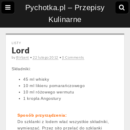
Pychotka.pl – Przepisy
Kulinarne
LISTY
Lord
by
Birbant
•
22 lutego 2012
•
0 Comments
Składniki:
45 ml whisky
10 ml likieru pomarańczowego
10 ml różowego wermutu
1 kropla Angostury
Sposób przyrządzenia:
Do szklanki z lodem wlać wszystkie składniki,
wymieszać. Przez sito przelać do szklanki