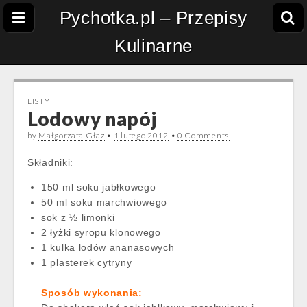
Pychotka.pl – Przepisy
Kulinarne
LISTY
Lodowy napój
by
Małgorzata Głaz
•
1 lutego 2012
•
0 Comments
Składniki:
150 ml soku jabłkowego
50 ml soku marchwiowego
sok z ½ limonki
2 łyżki syropu klonowego
1 kulka lodów ananasowych
1 plasterek cytryny
Sposób wykonania: