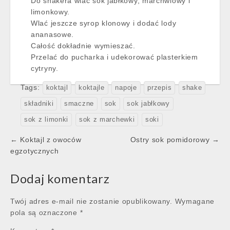
Do shakera wlać sok jabłkowy, marchwiowy i
limonkowy.
Wlać jeszcze syrop klonowy i dodać lody
ananasowe.
Całość dokładnie wymieszać.
Przelać do pucharka i udekorować plasterkiem
cytryny.
Tags:
koktajl
koktajle
napoje
przepis
shake
składniki
smaczne
sok
sok jabłkowy
sok z limonki
sok z marchewki
soki
Post
← Koktajl z owoców
Ostry sok pomidorowy →
navigation
egzotycznych
Dodaj komentarz
Twój adres e-mail nie zostanie opublikowany.
Wymagane
pola są oznaczone
*