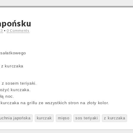
japońsku
13
•
0 Comments
 sałatkowego
w z kurczaka
z sosem teriyaki.
ożyć kurczaka.
łą noc.
rczaka na grillu ze wszystkich stron na złoty kolor.
uchnia japońska
kurczak
mięso
sos teriyaki
z kurczaka