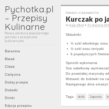
Pychotka.pl
PORADY I CIEKAWOSTKI
– Przepisy
Kurczak po 
Kulinarne
by
Kaja Okoń
•
31 stycznia 20
Nowa odsłona popularnego
Składniki:
portalu z przepisami
kulinarnymi
½ szkl włoskiego sosu
½ szkl sosu teriyaki
Main
Skip
Baranina
6 pojedynczych filetó
menu
to
Biwak
content
Sposób wykonania:
Chleb
Sos sałatkowy wymieszać 
Do powstałej marynaty wł
Cielęcina
Wstawić do lodówki na ca
Dodaj przepis
Następnego dnia smażyć ku
Dodatki
Tags:
drób
Japonia
k
Drinki
Edycja przepisu