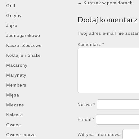
Post
← Kurczak w pomidorach
Grill
navigation
Grzyby
Dodaj komentarz
Jajka
Twój adres e-mail nie zosta
Jednogarnkowe
Komentarz
*
Kasza, Zbożowe
Koktajle i Shake
Makarony
Marynaty
Members
Mięsa
Nazwa
*
Mleczne
Nalewki
E-mail
*
Owoce
Witryna internetowa
Owoce morza