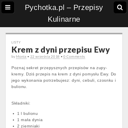
Pychotka.pl – Przepisy
Kulinarne
LISTY
Krem z dyni przepisu Ewy
by
Monia
•
22 września 2018
•
0 Comments
Poznaj sekret przepysznych przepisów na zupy-
kremy. Dziś przepis na krem z dyni pomysłu Ewy. Do
jego wykonania potrzebujesz: dyni, cebuli, czosnku i
bulionu.
Składniki:
1 l bulionu
1 mała dynia
2 ziemniaki