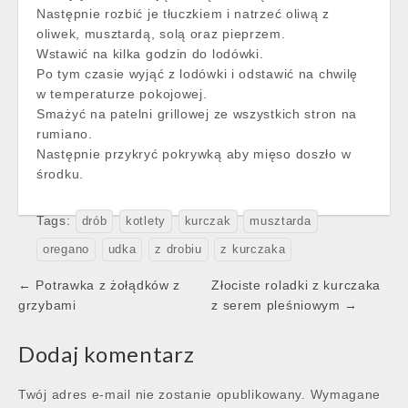
Następnie rozbić je tłuczkiem i natrzeć oliwą z
oliwek, musztardą, solą oraz pieprzem.
Wstawić na kilka godzin do lodówki.
Po tym czasie wyjąć z lodówki i odstawić na chwilę
w temperaturze pokojowej.
Smażyć na patelni grillowej ze wszystkich stron na
rumiano.
Następnie przykryć pokrywką aby mięso doszło w
środku.
Tags:
drób
kotlety
kurczak
musztarda
oregano
udka
z drobiu
z kurczaka
Post
← Potrawka z żołądków z
Złociste roladki z kurczaka
navigation
grzybami
z serem pleśniowym →
Dodaj komentarz
Twój adres e-mail nie zostanie opublikowany.
Wymagane