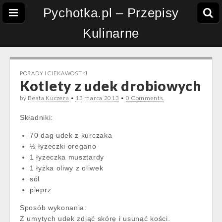
Pychotka.pl – Przepisy
Kulinarne
PORADY I CIEKAWOSTKI
Kotlety z udek drobiowych
by
Beata Kuczera
•
13 marca 2013
•
0 Comments
Składniki:
70 dag udek z kurczaka
½ łyżeczki oregano
1 łyżeczka musztardy
1 łyżka oliwy z oliwek
sól
pieprz
Sposób wykonania:
Z umytych udek zdjąć skórę i usunąć kości.