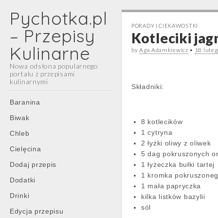
Pychotka.pl
PORADY I CIEKAWOSTKI
– Przepisy
Kotleciki jag
Kulinarne
by
Aga Adamkiewicz
•
18 lute
Nowa odsłona popularnego
portalu z przepisami
kulinarnymi
Składniki:
Main
Skip
Baranina
menu
to
Biwak
8 kotlecików
content
1 cytryna
Chleb
2 łyżki oliwy z oliwek
Cielęcina
5 dag pokruszonych o
Dodaj przepis
1 łyżeczka bułki tartej
1 kromka pokruszonego
Dodatki
1 mała papryczka
Drinki
kilka listków bazylii
sól
Edycja przepisu