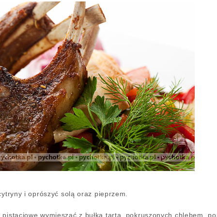
cytryny i oprószyć solą oraz pieprzem.
 pistacjowe wymieszać z bułka tartą, pokruszonych chlebem, pos