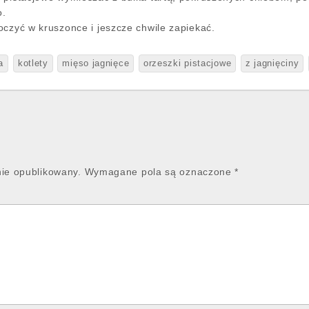
o.
oczyć w kruszonce i jeszcze chwile zapiekać.
a
kotlety
mięso jagnięce
orzeszki pistacjowe
z jagnięciny
nie opublikowany.
Wymagane pola są oznaczone
*