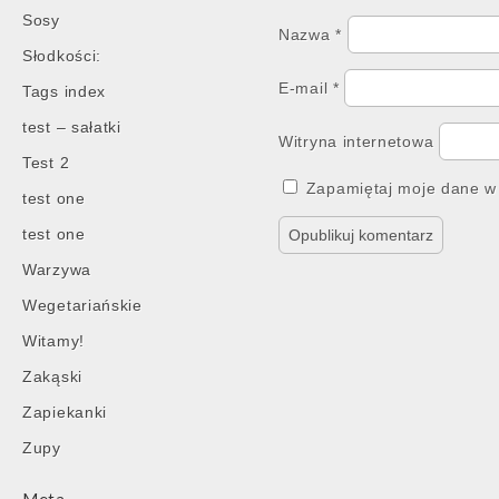
Sosy
Nazwa
*
Słodkości:
E-mail
*
Tags index
test – sałatki
Witryna internetowa
Test 2
Zapamiętaj moje dane w 
test one
test one
Warzywa
Wegetariańskie
Witamy!
Zakąski
Zapiekanki
Zupy