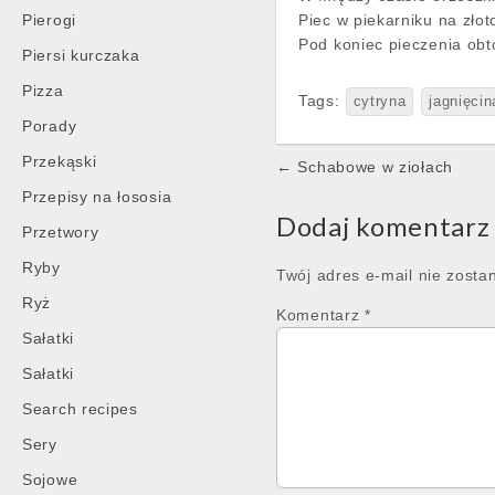
Pierogi
Piec w piekarniku na złot
Pod koniec pieczenia obt
Piersi kurczaka
Pizza
Tags:
cytryna
jagnięcin
Porady
Post
Przekąski
← Schabowe w ziołach
navigation
Przepisy na łososia
Dodaj komentarz
Przetwory
Ryby
Twój adres e-mail nie zosta
Ryż
Komentarz
*
Sałatki
Sałatki
Search recipes
Sery
Sojowe