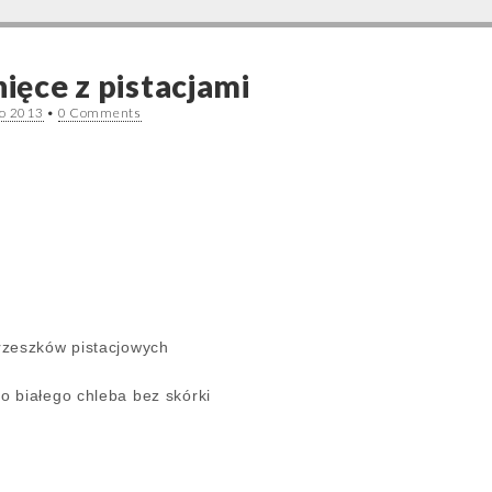
nięce z pistacjami
go 2013
•
0 Comments
rzeszków pistacjowych
 białego chleba bez skórki