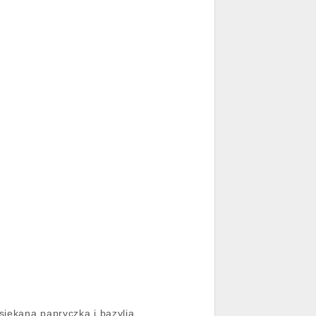
iekaną papryczką i bazylią.