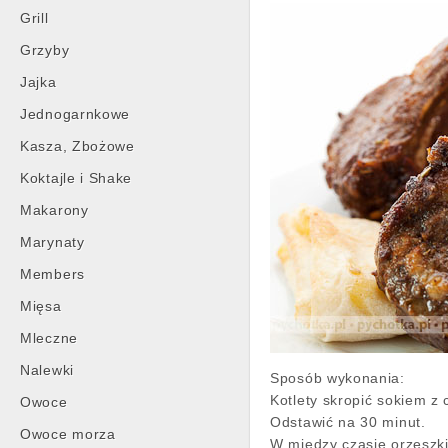
Grill
Grzyby
Jajka
Jednogarnkowe
Kasza, Zbożowe
Koktajle i Shake
Makarony
Marynaty
Members
Mięsa
Mleczne
Nalewki
Sposób wykonania:
Kotlety skropić sokiem z 
Owoce
Odstawić na 30 minut.
Owoce morza
W między czasie orzeszki