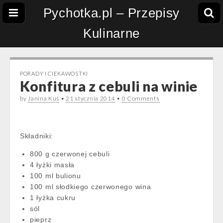
Pychotka.pl – Przepisy
Kulinarne
PORADY I CIEKAWOSTKI
Konfitura z cebuli na winie
by
Janina Kuś
•
21 stycznia 2014
•
0 Comments
Składniki:
800 g czerwonej cebuli
4 łyżki masła
100 ml bulionu
100 ml słodkiego czerwonego wina
1 łyżka cukru
sól
pieprz