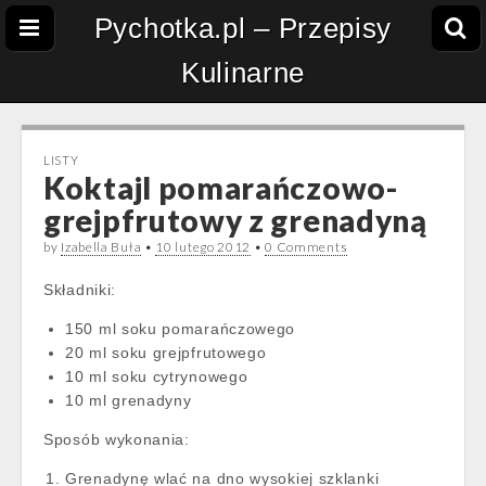
Pychotka.pl – Przepisy
Kulinarne
LISTY
Koktajl pomarańczowo-
grejpfrutowy z grenadyną
by
Izabella Buła
•
10 lutego 2012
•
0 Comments
Składniki:
150 ml soku pomarańczowego
20 ml soku grejpfrutowego
10 ml soku cytrynowego
10 ml grenadyny
Sposób wykonania:
Grenadynę wlać na dno wysokiej szklanki