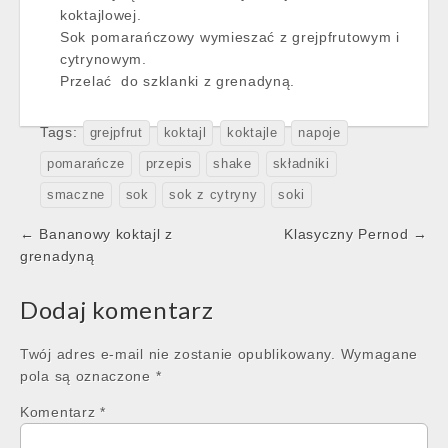
koktajlowej.
Sok pomarańczowy wymieszać z grejpfrutowym i
cytrynowym.
Przelać do szklanki z grenadyną.
Tags:
grejpfrut
koktajl
koktajle
napoje
pomarańcze
przepis
shake
składniki
smaczne
sok
sok z cytryny
soki
Post
← Bananowy koktajl z
Klasyczny Pernod →
navigation
grenadyną
Dodaj komentarz
Twój adres e-mail nie zostanie opublikowany.
Wymagane
pola są oznaczone
*
Komentarz
*