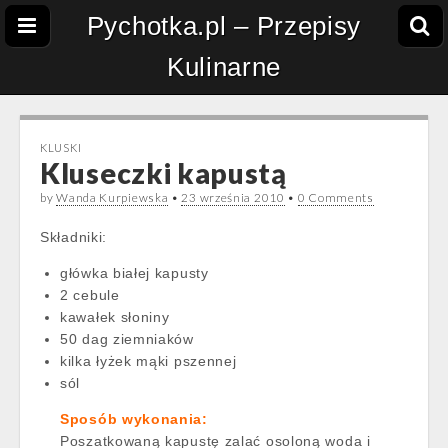
Pychotka.pl – Przepisy
Kulinarne
KLUSKI
Kluseczki kapustą
by
Wanda Kurpiewska
•
23 września 2010
•
0 Comments
Składniki:
główka białej kapusty
2 cebule
kawałek słoniny
50 dag ziemniaków
kilka łyżek mąki pszennej
sól
Sposób wykonania:
Poszatkowaną kapustę zalać osoloną woda i