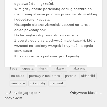
ugotować do miękkości.
W między czasie posiekaną cebulę zeszklić na
rozgrzanej słoninę po czym przełożyć do miękkiej
i odcedzonej kapusty.
Następnie obrane ziemniaki zetrzeć na tarce,
odlać powstały sok.
Dodać mąkę i doprawić do smaku solą.
Z powstałego ciasta odrywać małe kawałki, które
wrzucać na osolony wrzątek i trzymać na ogniu
kilka minut.
Kluski odcedzić i podawać je z kapustą.
Tags:
kapusta
kluski
makaron
makarony
na obiad
potrawy z makaronu
przepis
składniki
smaczne
z kapustą
ziemniaki
Post
← Sznycle jagnięce z
Odrywane kluski →
navigation
oscypkiem