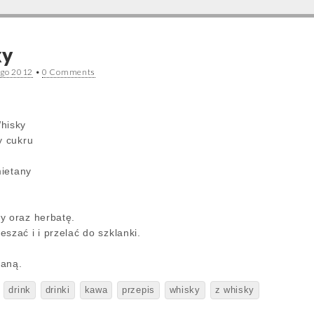
ky
ego 2012
•
0 Comments
hisky
y cukru
mietany
y oraz herbatę.
szać i i przelać do szklanki.
taną.
drink
drinki
kawa
przepis
whisky
z whisky