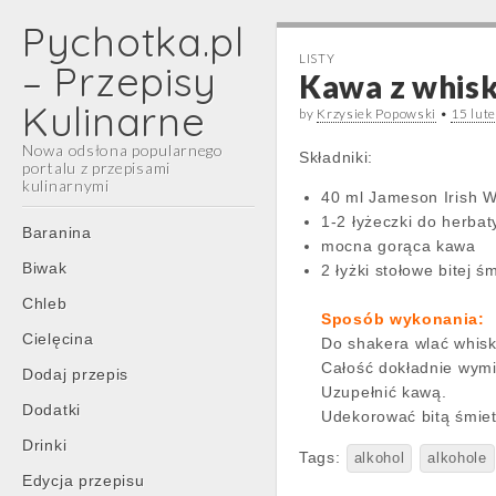
Pychotka.pl
LISTY
– Przepisy
Kawa z whis
Kulinarne
by
Krzysiek Popowski
•
15 lut
Nowa odsłona popularnego
Składniki:
portalu z przepisami
kulinarnymi
40 ml Jameson Irish W
1-2 łyżeczki do herbat
Main
Skip
Baranina
mocna gorąca kawa
menu
to
Biwak
2 łyżki stołowe bitej ś
content
Chleb
Sposób wykonania:
Cielęcina
Do shakera wlać whisk
Całość dokładnie wymie
Dodaj przepis
Uzupełnić kawą.
Dodatki
Udekorować bitą śmie
Drinki
Tags:
alkohol
alkohole
Edycja przepisu