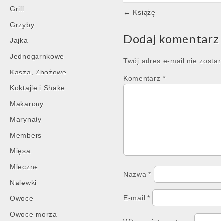
Grill
Post
← Książę
navigation
Grzyby
Dodaj komentarz
Jajka
Jednogarnkowe
Twój adres e-mail nie zosta
Kasza, Zbożowe
Komentarz
*
Koktajle i Shake
Makarony
Marynaty
Members
Mięsa
Mleczne
Nazwa
*
Nalewki
E-mail
*
Owoce
Owoce morza