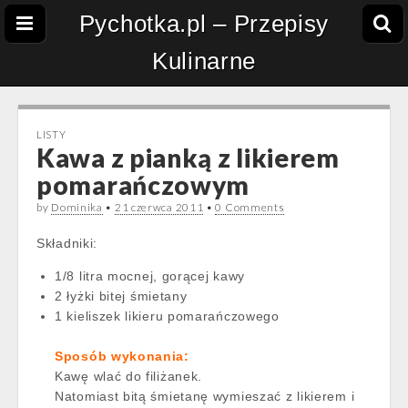
Pychotka.pl – Przepisy
Kulinarne
LISTY
Kawa z pianką z likierem
pomarańczowym
by
Dominika
•
21 czerwca 2011
•
0 Comments
Składniki:
1/8 litra mocnej, gorącej kawy
2 łyżki bitej śmietany
1 kieliszek likieru pomarańczowego
Sposób wykonania:
Kawę wlać do filiżanek.
Natomiast bitą śmietanę wymieszać z likierem i