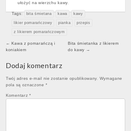
ułożyć na wierzchu kawy.
Tags:
bita śmietana
kawa
kawy
likier pomarańczowy
pianka
przepis
z likierem pomarańczowym
Post
← Kawa z pomarańczą i
Bita śmietanka z likierem
navigation
koniakiem
do kawy →
Dodaj komentarz
Twój adres e-mail nie zostanie opublikowany.
Wymagane
pola są oznaczone
*
Komentarz
*