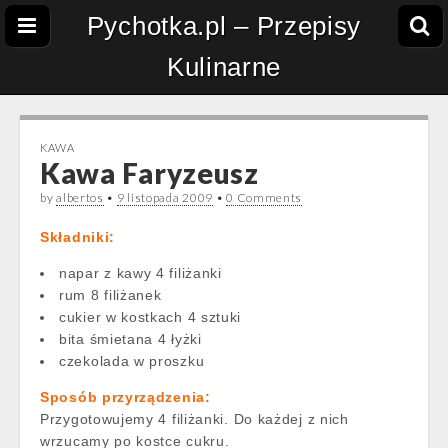
Pychotka.pl – Przepisy
Kulinarne
KAWA
Kawa Faryzeusz
by
albertos
•
9 listopada 2009
•
0 Comments
Składniki:
napar z kawy 4 filiżanki
rum 8 filiżanek
cukier w kostkach 4 sztuki
bita śmietana 4 łyżki
czekolada w proszku
Sposób przyrządzenia:
Przygotowujemy 4 filiżanki. Do każdej z nich
wrzucamy po kostce cukru.