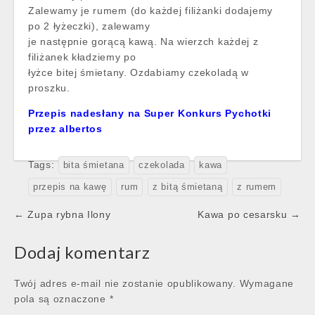
Zalewamy je rumem (do każdej filiżanki dodajemy
po 2 łyżeczki), zalewamy
je następnie gorącą kawą. Na wierzch każdej z
filiżanek kładziemy po
łyżce bitej śmietany. Ozdabiamy czekoladą w
proszku.
Przepis nadesłany na Super Konkurs Pychotki
przez albertos
Tags:
bita śmietana
czekolada
kawa
przepis na kawę
rum
z bitą śmietaną
z rumem
Post
← Zupa rybna Ilony
Kawa po cesarsku →
navigation
Dodaj komentarz
Twój adres e-mail nie zostanie opublikowany.
Wymagane
pola są oznaczone
*