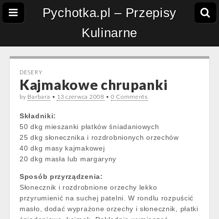
Pychotka.pl – Przepisy
Kulinarne
DESERY
Kajmakowe chrupanki
by
Barbara
•
13 czerwca 2008
•
0 Comments
Składniki:
50 dkg mieszanki płatków śniadaniowych
25 dkg słonecznika i rozdrobnionych orzechów
40 dkg masy kajmakowej
20 dkg masła lub margaryny
Sposób przyrządzenia:
Słonecznik i rozdrobnione orzechy lekko
przyrumienić na suchej patelni. W rondlu rozpuścić
masło, dodać wyprażone orzechy i słonecznik, płatki