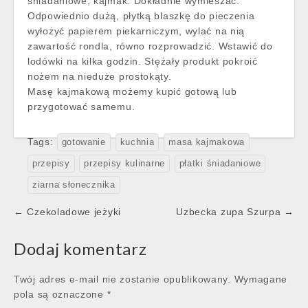
śniadaniowe, kajmak. Dokładnie wymieszać.
Odpowiednio dużą, płytką blaszkę do pieczenia
wyłożyć papierem piekarniczym, wylać na nią
zawartość rondla, równo rozprowadzić. Wstawić do
lodówki na kilka godzin. Stężały produkt pokroić
nożem na nieduże prostokąty.
Masę kajmakową możemy kupić gotową lub
przygotować samemu.
Tags:
gotowanie
kuchnia
masa kajmakowa
przepisy
przepisy kulinarne
płatki śniadaniowe
ziarna słonecznika
Post
← Czekoladowe jeżyki
Uzbecka zupa Szurpa →
navigation
Dodaj komentarz
Twój adres e-mail nie zostanie opublikowany.
Wymagane
pola są oznaczone
*