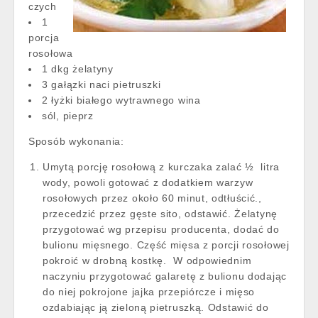
czych
1
porcja
rosołowa
1 dkg żelatyny
3 gałązki naci pietruszki
2 łyżki białego wytrawnego wina
sól, pieprz
Sposób wykonania:
Umytą porcję rosołową z kurczaka zalać ½ litra
wody, powoli gotować z dodatkiem warzyw
rosołowych przez około 60 minut, odtłuścić.,
przecedzić przez gęste sito, odstawić. Żelatynę
przygotować wg przepisu producenta, dodać do
bulionu mięsnego. Część mięsa z porcji rosołowej
pokroić w drobną kostkę. W odpowiednim
naczyniu przygotować galaretę z bulionu dodając
do niej pokrojone jajka przepiórcze i mięso
ozdabiając ją zieloną pietruszką. Odstawić do