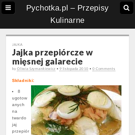
Pychotka.pl – Przepisy
Kulinarne
JAJKA
Jajka przepiórcze w
mięsnej galarecie
by
Oliwia Szymankiewicz
•
9 listopada 2010
•
0 Comments
Składniki:
8
ugotow
anych
na
twardo
jaj
przepiór