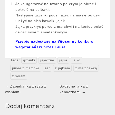
Jajka ugotować na twardo po czym je obrać i
pokroić na polówki.
Następnie grzanki podsmażyć na maśle po czym
ułożyć na nich kawałki jajek.
Jajka przykryć puree z marchwi i na koniec polać
całość sosem śmietankowym.
Przepis nadesłany na Wiosenny konkurs
wegetariański przez Laura
Tags:
grzanki
jajeczne
jajka
jajko
puree z marchwi
ser
z jajkiem
z marchewką
z serem
Post
← Zapiekanka z ryżu z
Sadzone jajka z
navigation
wiśniami
kabaczkami →
Dodaj komentarz