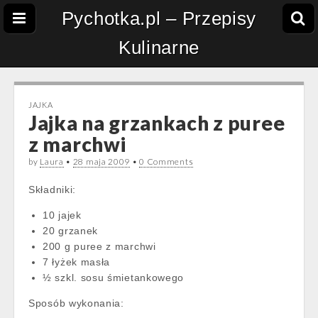
Pychotka.pl – Przepisy
Kulinarne
JAJKA
Jajka na grzankach z puree
z marchwi
by
Laura
•
28 maja 2009
•
0 Comments
Składniki:
10 jajek
20 grzanek
200 g puree z marchwi
7 łyżek masła
½ szkl. sosu śmietankowego
Sposób wykonania: