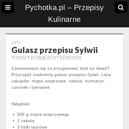
Pychotka.pl – Przepisy
Kulinarne
LISTY
Gulasz przepisu Sylwii
by
Monia
•
29 lutego 2016
•
0 Comments
Zastanawiasz się co przygotować dziś na obiad?
Przyrządź znakomity gulasz przepisu Sylwii. Lista
zakupów: mięso wieprzowe, cebula, rozmaryn,
czosnek i tymianek.
Składniki:
500 g mięsa wieprzowego
1 cebula
3 listki laurowe