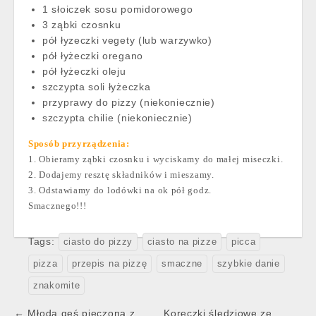
1 słoiczek sosu pomidorowego
3 ząbki czosnku
pół łyzeczki vegety (lub warzywko)
pół łyżeczki oregano
pół łyżeczki oleju
szczypta soli łyżeczka
przyprawy do pizzy (niekoniecznie)
szczypta chilie (niekoniecznie)
Sposób przyrządzenia:
1. Obieramy ząbki czosnku i wyciskamy do małej miseczki.
2. Dodajemy resztę składników i mieszamy.
3. Odstawiamy do lodówki na ok pół godz.
Smacznego!!!
Tags:
ciasto do pizzy
ciasto na pizze
picca
pizza
przepis na pizzę
smaczne
szybkie danie
znakomite
Post
← Młoda gęś pieczona z
Koreczki śledziowe ze