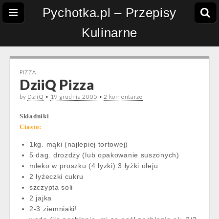
Pychotka.pl – Przepisy
Kulinarne
PIZZA
DziiQ Pizza
by
DziiQ
•
19 grudnia 2005
•
2 komentarze
Składniki
Ciasto:
1kg. mąki (najlepiej tortowej)
5 dag. drozdży (lub opakowanie suszonych)
mleko w proszku (4 łyzki) 3 łyżki oleju
2 łyżeczki cukru
szczypta soli
2 jajka
2-3 ziemniaki!