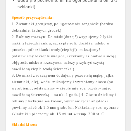
woda (ile pochłonie, mi na ogół pochłania ok. 2/3
szklanki)
Sposób przyrządzenia:
1. Ziemniaki gotujemy, po ugotowaniu rozgnieść (bardzo
dokładnie, żadnych grudek)
2. Robimy rozczyn: Do miski(duzej!) wsypujemy 2 łyżki
mąki, 2łyżeczki cukru, szczypte soli, drożdże, mleko w
proszku, pół szklanki wody(ciepłej!)- miksujemy!
(odstawiamy w ciepłe miejsce, i czekamy aż podwoii swoją
objętość, miske z rozczynem należy przykryć czystą
nawilżoną ciepłą wodą ściereczka.)
3. Do miski z rozczynem dodajemy pozostałą mąkę, jajka,
ziemniaki, olej, woda- miksujemy i wyrabiamy ciasto (po
wyrobieniu, odstawiamy w ciepłe miejsce, przykrywając
nawilżoną ściereczką – na ok. 1 godz.) 4. Ciasto dzielimy i
robimy placki(nie wałkować, wyrabiać ręcznie!)placki
powinny mieć ok 1,5 mm grubości. Nakładamy sos, wybrane
składniki i pieczemy ok. 15 miunt w temp. 200 st. C
Składniki sos: