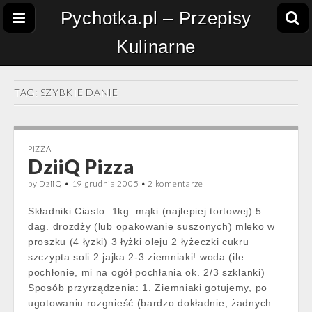
Pychotka.pl – Przepisy
Kulinarne
TAG:
SZYBKIE DANIE
PIZZA
DziiQ Pizza
by
DziiQ
•
19 grudnia 2005
•
2 komentarze
Składniki Ciasto: 1kg. mąki (najlepiej tortowej) 5
dag. drozdży (lub opakowanie suszonych) mleko w
proszku (4 łyzki) 3 łyżki oleju 2 łyżeczki cukru
szczypta soli 2 jajka 2-3 ziemniaki! woda (ile
pochłonie, mi na ogół pochłania ok. 2/3 szklanki)
Sposób przyrządzenia: 1. Ziemniaki gotujemy, po
ugotowaniu rozgnieść (bardzo dokładnie, żadnych