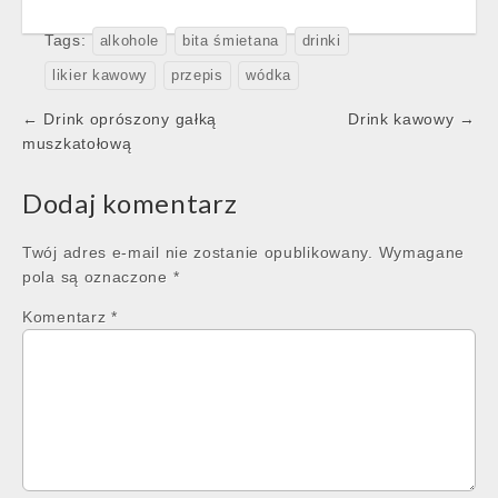
Tags:
alkohole
bita śmietana
drinki
likier kawowy
przepis
wódka
Post
← Drink oprószony gałką
Drink kawowy →
navigation
muszkatołową
Dodaj komentarz
Twój adres e-mail nie zostanie opublikowany.
Wymagane
pola są oznaczone
*
Komentarz
*