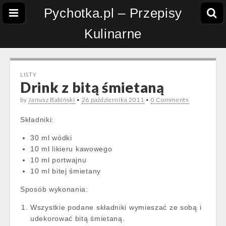
Pychotka.pl – Przepisy
Kulinarne
LISTY
Drink z bitą śmietaną
by
Janusz Babiński
•
26 października 2011
•
0 Comments
Składniki:
30 ml wódki
10 ml likieru kawowego
10 ml portwajnu
10 ml bitej śmietany
Sposób wykonania:
Wszystkie podane składniki wymieszać ze sobą i
udekorować bitą śmietaną.