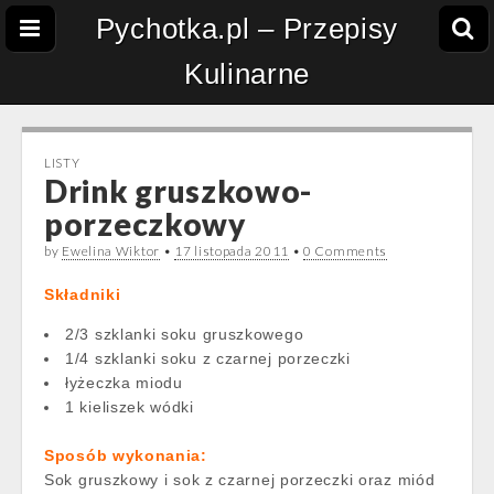
Pychotka.pl – Przepisy
Kulinarne
LISTY
Drink gruszkowo-
porzeczkowy
by
Ewelina Wiktor
•
17 listopada 2011
•
0 Comments
Składniki
2/3 szklanki soku gruszkowego
1/4 szklanki soku z czarnej porzeczki
łyżeczka miodu
1 kieliszek wódki
Sposób wykonania:
Sok gruszkowy i sok z czarnej porzeczki oraz miód