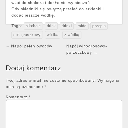
wlać do shakera i dokładnie wymieszać.
Gdy składniki się połączą przelać do szklanki i
dodać jeszcze wódkę.
Tags:
alkohole
drink
drinki
miód
przepis
sok gruszkowy
wódka
z wódką
Post
← Napój pełen owoców
Napój winogronowo-
navigation
porzeczkowy →
Dodaj komentarz
Twój adres e-mail nie zostanie opublikowany.
Wymagane
pola są oznaczone
*
Komentarz
*