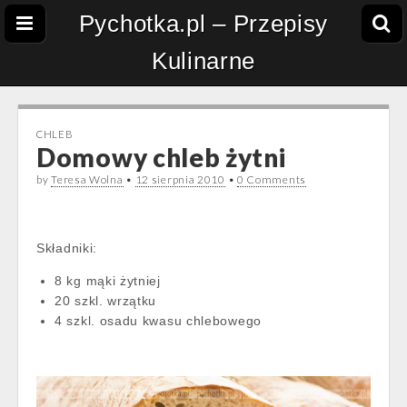
Pychotka.pl – Przepisy
Kulinarne
CHLEB
Domowy chleb żytni
by
Teresa Wolna
•
12 sierpnia 2010
•
0 Comments
Składniki:
8 kg mąki żytniej
20 szkl. wrzątku
4 szkl. osadu kwasu chlebowego