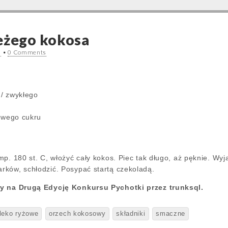
eżego kokosa
5
•
0 Comments
 / zwykłego
zowego cukru
mp. 180 st. C, włożyć cały kokos. Piec tak długo, aż pęknie. Wy
ków, schłodzić. Posypać startą czekoladą.
ny na Drugą Edycję Konkursu Pychotki przez trunksql.
leko ryżowe
orzech kokosowy
składniki
smaczne