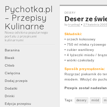
Pychotka.pl
DESERY
– Przepisy
Deser ze świ
Kulinarne
by
trunksql
•
27 kwietnia 200
Nowa odsłona popularnego
Składniki:
portalu z przepisami
• orzech kokosowy
kulinarnymi
• 750 ml mleka ryżowego
Main
Skip
• cukier waniliowy
Baranina
menu
to
• 4 łyżeczki miodu / brą
Biwak
content
• wiórki czekolady
Chleb
Sposób przyrządzenia:
Cielęcina
Rozgrzać piekarnik do te
miodem. Włożyć do puchar
Dodaj przepis
Przepis został nadesła
Dodatki
Drinki
Tags:
desery
miód
m
Edycja przepisu