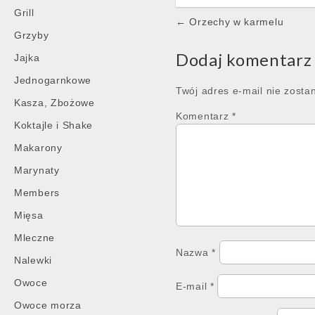
Grill
Post
← Orzechy w karmelu
Grzyby
navigation
Dodaj komentarz
Jajka
Jednogarnkowe
Twój adres e-mail nie zosta
Kasza, Zbożowe
Komentarz
*
Koktajle i Shake
Makarony
Marynaty
Members
Mięsa
Mleczne
Nazwa
*
Nalewki
Owoce
E-mail
*
Owoce morza