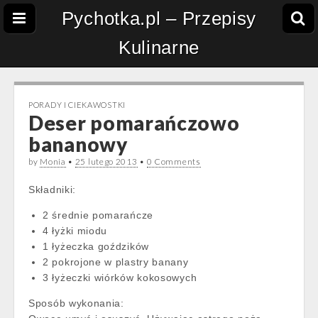
Pychotka.pl – Przepisy
Kulinarne
PORADY I CIEKAWOSTKI
Deser pomarańczowo
bananowy
by
Monia
•
25 lutego 2013
•
0 Comments
Składniki:
2 średnie pomarańcze
4 łyżki miodu
1 łyżeczka goździków
2 pokrojone w plastry banany
3 łyżeczki wiórków kokosowych
Sposób wykonania: