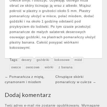
Owoce umyć i osuszyć. Używając ostrego noża
obrać ze skóry ścinając ją wraz z albedo. Miąższ
pokroić w plastry o grubości około 5 mm. Plastry
pomarańczy ułożyć w misce, polać miodem, dodać
goździki i na około 1 godzinę odstawić pod
przykryciem do lodówki. Po tym czasie przełożyć
pomarańcze do małych salaterek deserowych
osuwając goździki, na plastrach pomarańczy ułożyć
plastry banana. Całość posypać wiórkami
kokosowymi.
Tags:
desery
goździki
kokosowe
miód
owoce
owocowe
wiórki
z banana
Post
← Pomarańcza z miętą,
Chrupiące skórki
navigation
cynamonem i miodem
pomarańczy w cukrze →
Dodaj komentarz
Twój adres e-mail nie zostanie opublikowany.
Wymagane