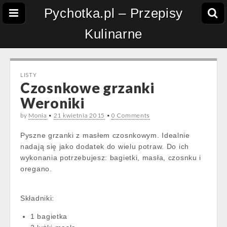
Pychotka.pl – Przepisy
Kulinarne
LISTY
Czosnkowe grzanki
Weroniki
by
Monia
•
21 kwietnia 2015
•
0 Comments
Pyszne grzanki z masłem czosnkowym. Idealnie
nadają się jako dodatek do wielu potraw. Do ich
wykonania potrzebujesz: bagietki, masła, czosnku i
oregano.
Składniki:
1 bagietka