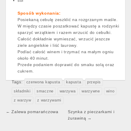
sól
Sposób wykonania:
Posiekaną cebulę zeszklić na rozgrzanym maśle.
W między czasie poszatkować kapustę a rodzynki
sparzyć wrzątkiem i razem wrzucić do cebulki.
Całość dokładnie wymieszać, wrzucić jeszcze
ziele angielskie i liść laurowy.
Podlać całość winem i trzymać na małym ogniu
około 40 minut.
Przede podaniem doprawić do smaku solą oraz
cukrem.
Tags:
czerwona kapusta
kapusta
przepis
składniki
smaczne
warzywa
warzywne
wino
z warzyw
z warzywami
Post
← Zalewa pomarańczowa
Szynka z pieczarkami i
navigation
żurawiną →