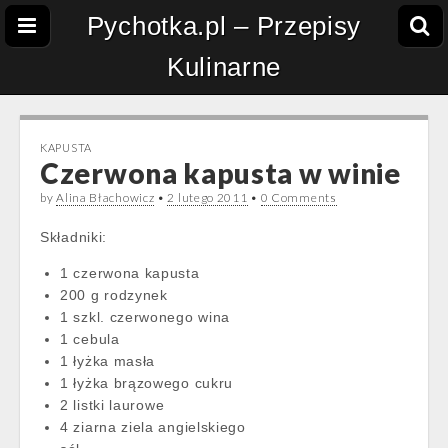
Pychotka.pl – Przepisy
Kulinarne
KAPUSTA
Czerwona kapusta w winie
by
Alina Błachowicz
•
2 lutego 2011
•
0 Comments
Składniki:
1 czerwona kapusta
200 g rodzynek
1 szkl. czerwonego wina
1 cebula
1 łyżka masła
1 łyżka brązowego cukru
2 listki laurowe
4 ziarna ziela angielskiego