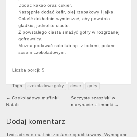
Dodać kakao oraz cukier.
Następnie dodać kefir, olej rzepakowy i jajka.
Całość dokładnie wymieszać, aby powstało
gładkie, jednolite ciasto.
Z powstałego ciasta smażyć gofry w rozgrzanej
gofrownicy.
Można podawać solo lub np. z lodami, polane
sosem czekoladowym.
Liczba porcji: 5
Tags:
czekoladowe gofry
deser
gofry
Post
← Czekoladowe muffinki
Soczyste szaszłyki w
navigation
Natalii
marynacie z limonki →
Dodaj komentarz
Twój adres e-mail nie zostanie opublikowany.
Wymagane