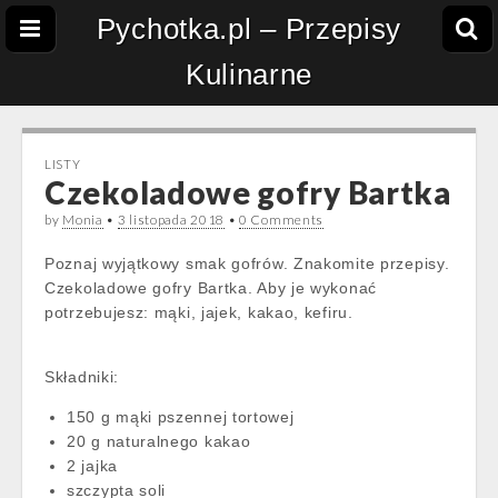
Pychotka.pl – Przepisy
Kulinarne
LISTY
Czekoladowe gofry Bartka
by
Monia
•
3 listopada 2018
•
0 Comments
Poznaj wyjątkowy smak gofrów. Znakomite przepisy.
Czekoladowe gofry Bartka. Aby je wykonać
potrzebujesz: mąki, jajek, kakao, kefiru.
Składniki:
150 g mąki pszennej tortowej
20 g naturalnego kakao
2 jajka
szczypta soli