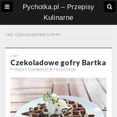
Pychotka.pl – Przepisy
Kulinarne
TAG:
CZEKOLADOWE GOFRY
LISTY
Czekoladowe gofry Bartka
by
Monia
•
3 listopada 2018
•
0 Comments