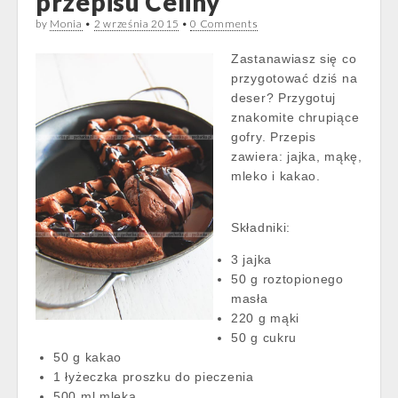
przepisu Celiny
by
Monia
•
2 września 2015
•
0 Comments
Zastanawiasz się co
przygotować dziś na
deser? Przygotuj
znakomite chrupiące
gofry. Przepis
zawiera: jajka, mąkę,
mleko i kakao.
Składniki:
3 jajka
50 g roztopionego
masła
220 g mąki
50 g cukru
50 g kakao
1 łyżeczka proszku do pieczenia
500 ml mleka