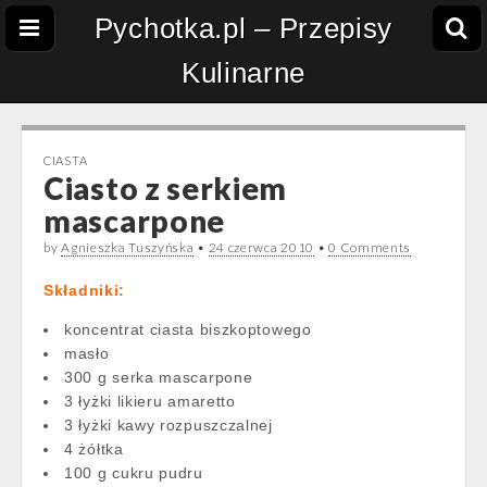
Pychotka.pl – Przepisy
Kulinarne
CIASTA
Ciasto z serkiem
mascarpone
by
Agnieszka Tuszyńska
•
24 czerwca 2010
•
0 Comments
Składniki:
koncentrat ciasta biszkoptowego
masło
300 g serka mascarpone
3 łyżki likieru amaretto
3 łyżki kawy rozpuszczalnej
4 żółtka
100 g cukru pudru