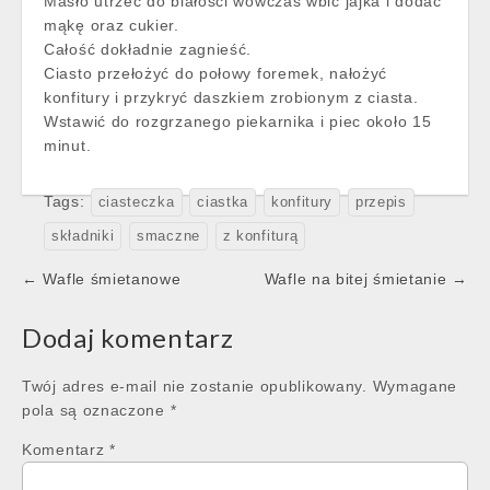
Masło utrzeć do białości wówczas wbić jajka i dodać
mąkę oraz cukier.
Całość dokładnie zagnieść.
Ciasto przełożyć do połowy foremek, nałożyć
konfitury i przykryć daszkiem zrobionym z ciasta.
Wstawić do rozgrzanego piekarnika i piec około 15
minut.
Tags:
ciasteczka
ciastka
konfitury
przepis
składniki
smaczne
z konfiturą
Post
← Wafle śmietanowe
Wafle na bitej śmietanie →
navigation
Dodaj komentarz
Twój adres e-mail nie zostanie opublikowany.
Wymagane
pola są oznaczone
*
Komentarz
*