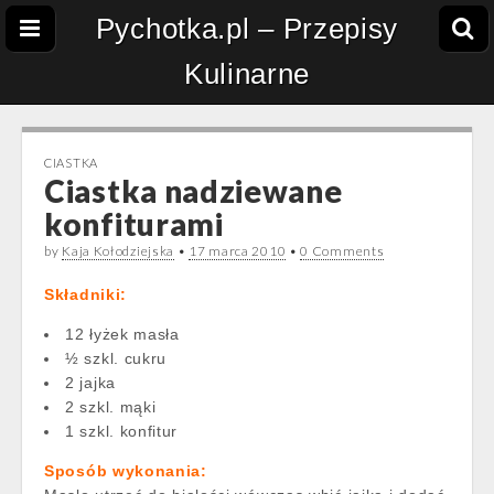
Pychotka.pl – Przepisy
Kulinarne
CIASTKA
Ciastka nadziewane
konfiturami
by
Kaja Kołodziejska
•
17 marca 2010
•
0 Comments
Składniki:
12 łyżek masła
½ szkl. cukru
2 jajka
2 szkl. mąki
1 szkl. konfitur
Sposób wykonania: