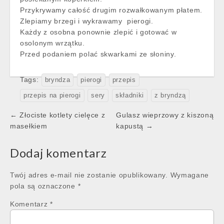
Przykrywamy całość drugim rozwałkowanym płatem.
Zlepiamy brzegi i wykrawamy pierogi.
Każdy z osobna ponownie zlepić i gotować w
osolonym wrzątku.
Przed podaniem polać skwarkami ze słoniny.
Tags:
bryndza
pierogi
przepis
przepis na pierogi
sery
składniki
z bryndzą
Post
← Złociste kotlety cielęce z
Gulasz wieprzowy z kiszoną
navigation
masełkiem
kapustą →
Dodaj komentarz
Twój adres e-mail nie zostanie opublikowany.
Wymagane
pola są oznaczone
*
Komentarz
*