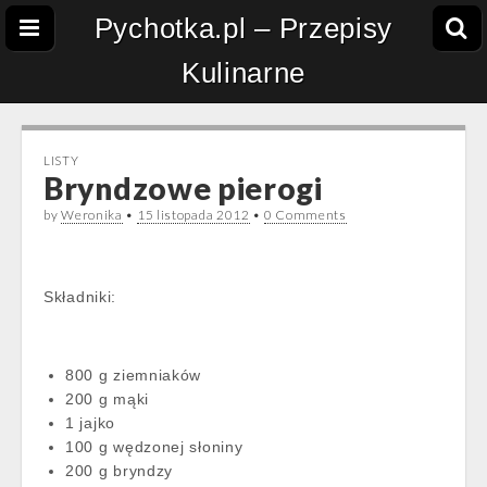
Pychotka.pl – Przepisy
Kulinarne
LISTY
Bryndzowe pierogi
by
Weronika
•
15 listopada 2012
•
0 Comments
Składniki:
800 g ziemniaków
200 g mąki
1 jajko
100 g wędzonej słoniny
200 g bryndzy