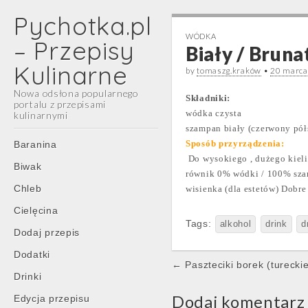
Pychotka.pl
WÓDKA
– Przepisy
Biały / Brun
Kulinarne
by
tomaszg.kraków
•
20 marca
Nowa odsłona popularnego
Składniki:
portalu z przepisami
wódka czysta
kulinarnymi
szampan biały (czerwony pół
Main
Skip
Sposób przyrządzenia:
Baranina
menu
to
Do wysokiego , dużego kieli
Biwak
content
równik 0% wódki / 100% szam
Chleb
wisienka (dla estetów) Dobre 
Cielęcina
Tags:
alkohol
drink
d
Dodaj przepis
Dodatki
Post
← Paszteciki borek (turecki
Drinki
navigation
Dodaj komentarz
Edycja przepisu