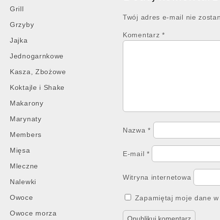
Grill
Twój adres e-mail nie zosta
Grzyby
Komentarz
*
Jajka
Jednogarnkowe
Kasza, Zbożowe
Koktajle i Shake
Makarony
Marynaty
Nazwa
*
Members
Mięsa
E-mail
*
Mleczne
Witryna internetowa
Nalewki
Owoce
Zapamiętaj moje dane w 
Owoce morza