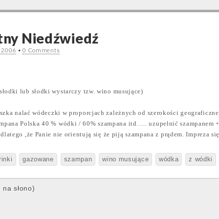
atny Niedźwiedź
 2006
•
0 Comments
słodki lub słodki wystarczy tzw. wino musujące)
szka nalać wódeczki w proporcjach zależnych od szerokości geograficzne
pana Polska 40 % wódki / 60% szampana itd….. uzupełnić szampanem + k
dlatego ,że Panie nie orientują się że piją szampana z prądem. Impreza si
rinki
gazowane
szampan
wino musujące
wódka
z wódki
e na słono)