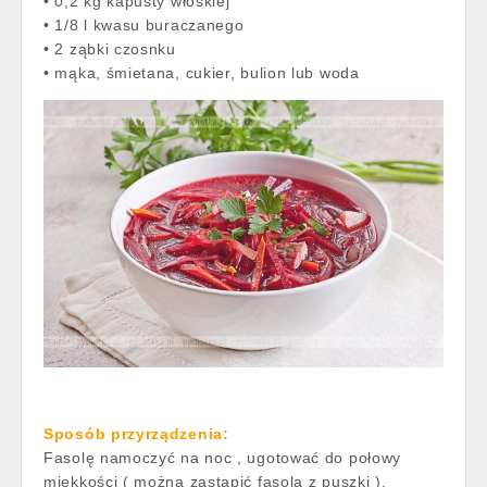
• 0,2 kg kapusty włoskiej
• 1/8 l kwasu buraczanego
• 2 ząbki czosnku
• mąka, śmietana, cukier, bulion lub woda
Sposób przyrządzenia:
Fasolę namoczyć na noc , ugotować do połowy
miękkości ( można zastąpić fasolą z puszki ).