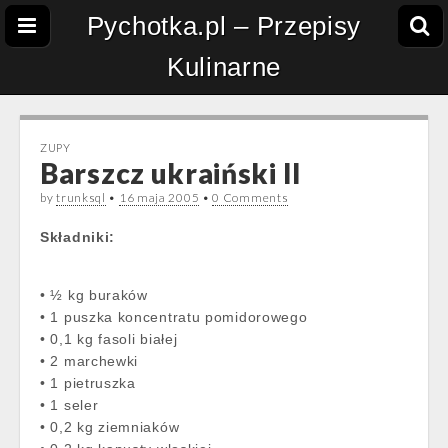
Pychotka.pl – Przepisy
Kulinarne
ZUPY
Barszcz ukraiński II
by
trunksql
•
16 maja 2005
•
0 Comments
Składniki:
• ½ kg buraków
• 1 puszka koncentratu pomidorowego
• 0,1 kg fasoli białej
• 2 marchewki
• 1 pietruszka
• 1 seler
• 0,2 kg ziemniaków