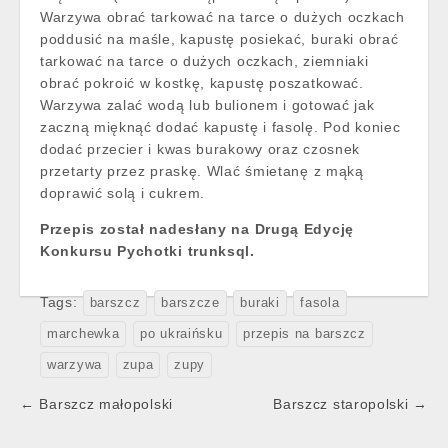
Warzywa obrać tarkować na tarce o dużych oczkach
poddusić na maśle, kapustę posiekać, buraki obrać
tarkować na tarce o dużych oczkach, ziemniaki
obrać pokroić w kostkę, kapustę poszatkować.
Warzywa zalać wodą lub bulionem i gotować jak
zaczną mięknąć dodać kapustę i fasolę. Pod koniec
dodać przecier i kwas burakowy oraz czosnek
przetarty przez praskę. Wlać śmietanę z mąką
doprawić solą i cukrem.
Przepis został nadesłany na Drugą Edycję
Konkursu Pychotki trunksql.
Tags:
barszcz
barszcze
buraki
fasola
marchewka
po ukraińsku
przepis na barszcz
warzywa
zupa
zupy
Post
← Barszcz małopolski
Barszcz staropolski →
navigation