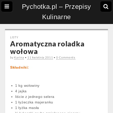
Pychotka.pl – Przepisy
Kulinarne
LISTY
Aromatyczna roladka
wołowa
by
Karina
•
11 kwietnia 2011
•
0 Comments
Składniki:
1 kg wołowiny
4 jajka
liście z jednego selera
1 łyżeczka majeranku
1 łyżka masła