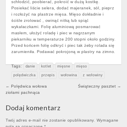
schłodzić, poobierać, pokroić w dużą kostkę.
Posiekać liście selera, dodać majeranek, sól, pieprz
i rozłożyć na plastrze mięsa. Mięso dokładnie i
ściśle zrolować , owinąć nitką lub spiąć
wykałaczkami. Folię aluminiową posmarować
masłem, ułożyć roladę i piec w nagrzanym
piekarniku w temperaturze 200 stopni około godziny.
Przed końcem folię odkryć i piec tak żeby rolada się
zarumieniła. Podawać pokrojoną w plastry na zimno.
Tags:
danie
kotlet
mięsne
mięso
polędwiczka
przepis
wołowina
z wołowiny
Post
← Polędwica wołowa
Świąteczny pasztet →
navigation
ziołami pachnąca
Dodaj komentarz
Twój adres e-mail nie zostanie opublikowany.
Wymagane
pola są oznaczone
*