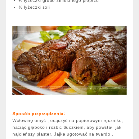
½ łyżeczki grubo zmielonego pieprzu
½ łyżeczki soli
Sposób przyrządzenia:
Wołowinę umyć , osączyć na papierowym ręczniku,
naciąć głęboko i rozbić tłuczkiem, aby powstał jak
najcieńszy plaster. Jajka ugotować na twardo ,