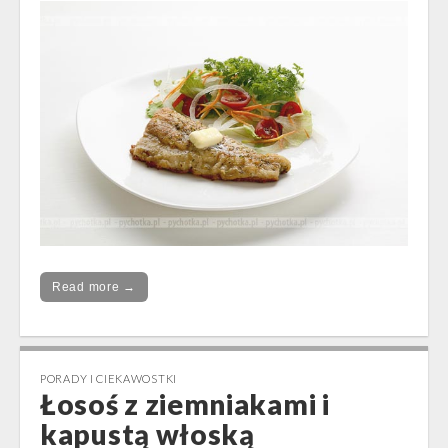
Read more →
PORADY I CIEKAWOSTKI
Łosoś z ziemniakami i
kapustą włoską