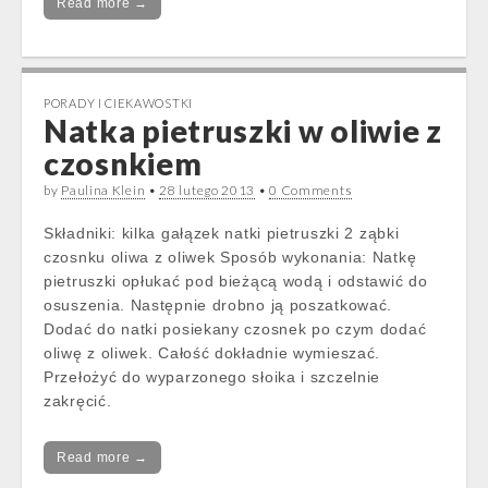
Read more →
PORADY I CIEKAWOSTKI
Natka pietruszki w oliwie z
czosnkiem
by
Paulina Klein
•
28 lutego 2013
•
0 Comments
Składniki: kilka gałązek natki pietruszki 2 ząbki
czosnku oliwa z oliwek Sposób wykonania: Natkę
pietruszki opłukać pod bieżącą wodą i odstawić do
osuszenia. Następnie drobno ją poszatkować.
Dodać do natki posiekany czosnek po czym dodać
oliwę z oliwek. Całość dokładnie wymieszać.
Przełożyć do wyparzonego słoika i szczelnie
zakręcić.
Read more →