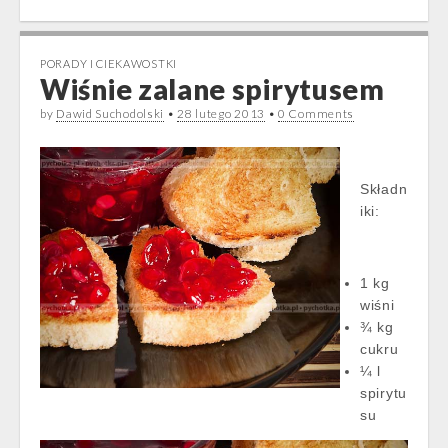
PORADY I CIEKAWOSTKI
Wiśnie zalane spirytusem
by
Dawid Suchodolski
•
28 lutego 2013
•
0 Comments
Składn
iki:
1 kg
wiśni
¾ kg
cukru
¼ l
spirytu
su