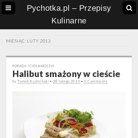
Pychotka.pl – Przepisy
Kulinarne
MIESIĄC:
LUTY 2013
PORADY I CIEKAWOSTKI
Halibut smażony w cieście
by
Tomek Kuźmiński
•
28 lutego 2013
•
0 Comments