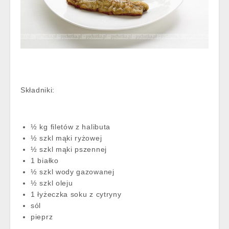
Składniki:
½ kg filetów z halibuta
½ szkl mąki ryżowej
½ szkl mąki pszennej
1 białko
½ szkl wody gazowanej
½ szkl oleju
1 łyżeczka soku z cytryny
sól
pieprz