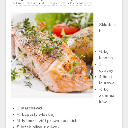
by
Łucja Badura
•
28 lutego 2013
•
0 Comments
Składnik
i:
½ kg
łososia
2
cytryny
4 listki
laurowe
½ kg
ziemnia
ków
2 marchewki
¼ kapusty włoskiej
½ łyżeczki ziół prowansalskich
5 łyżek oliwy z oliwek