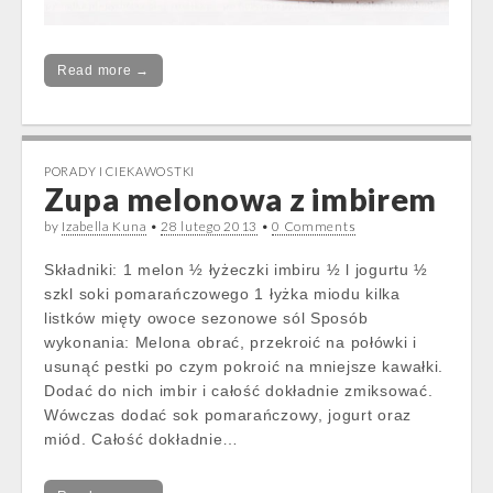
Read more →
PORADY I CIEKAWOSTKI
Zupa melonowa z imbirem
by
Izabella Kuna
•
28 lutego 2013
•
0 Comments
Składniki: 1 melon ½ łyżeczki imbiru ½ l jogurtu ½
szkl soki pomarańczowego 1 łyżka miodu kilka
listków mięty owoce sezonowe sól Sposób
wykonania: Melona obrać, przekroić na połówki i
usunąć pestki po czym pokroić na mniejsze kawałki.
Dodać do nich imbir i całość dokładnie zmiksować.
Wówczas dodać sok pomarańczowy, jogurt oraz
miód. Całość dokładnie…